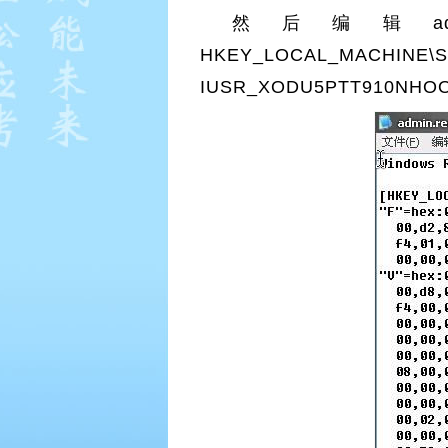
然后编辑adm
HKEY_LOCAL_MACHIN
IUSR_XODU5PTT910N