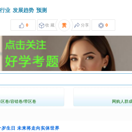
行业
发展趋势
预测
0
收 藏
赏
分享
0
跨区卷/容错卷/带区卷
网购人群成
十岁生日 未来将走向实体世界