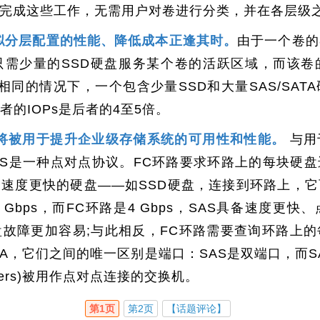
完成这些工作，无需用户对卷进行分类，并在各层级
虚拟分层配置的性能、降低成本正逢其时。
由于一个卷的
只需少量的SSD硬盘服务某个卷的活跃区域，而该卷
量相同的情况下，一个包含少量SSD和大量SAS/SA
者的IOPs是后者的4至5倍。
)硬盘将被用于提升企业级存储系统的可用性和性能。
与用
，SAS是一种点对点协议。FC环路要求环路上的每块硬
速度更快的硬盘——如SSD硬盘，连接到环路上，
 Gbps，而FC环路是4 Gbps，SAS具备速度更
盘故障更加容易;与此相反，FC环路需要查询环路上
A，它们之间的唯一区别是端口：SAS是双端口，而SAT
ders)被用作点对点连接的交换机。
第1页
第2页
【话题评论】