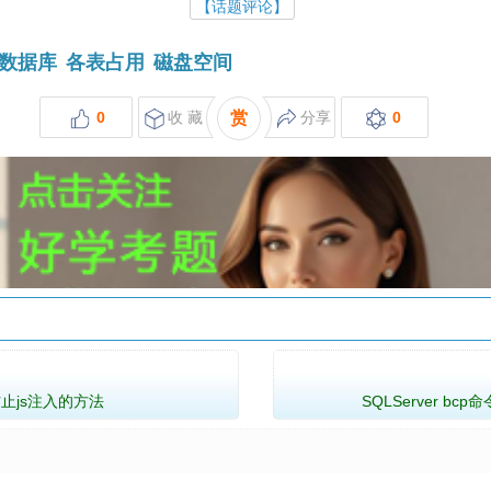
【话题评论】
数据库
各表占用
磁盘空间
0
收 藏
赏
分享
0
库防止js注入的方法
SQLServer 